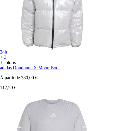
24h
+-3
1 coloris
adidas
Doudoune X Moon Boot
À partir de
280,00 €
117,59 €