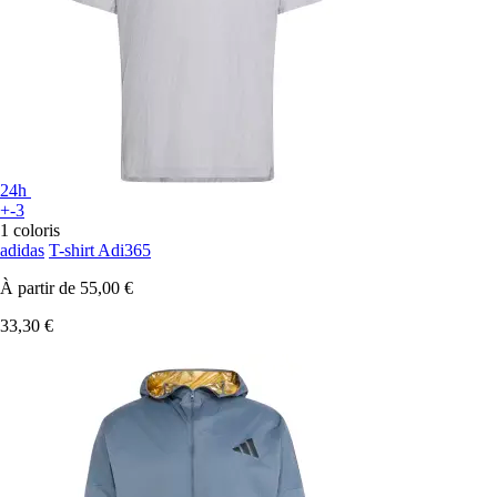
24h
+-3
1 coloris
adidas
T-shirt Adi365
À partir de
55,00 €
33,30 €