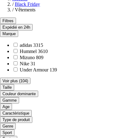
/
Black Friday
/
Vêtements
Filtres
Expédié en 24h
Marque
adidas
3315
Hummel
3610
Mizuno
809
Nike
31
Under Armour
139
Voir plus
(104)
Taille
Couleur dominante
Gamme
Age
Caractéristique
Type de produit
Genre
Sport