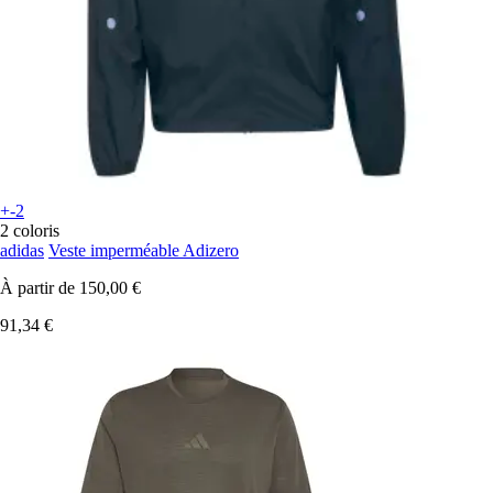
+-2
2 coloris
adidas
Veste imperméable Adizero
À partir de
150,00 €
91,34 €