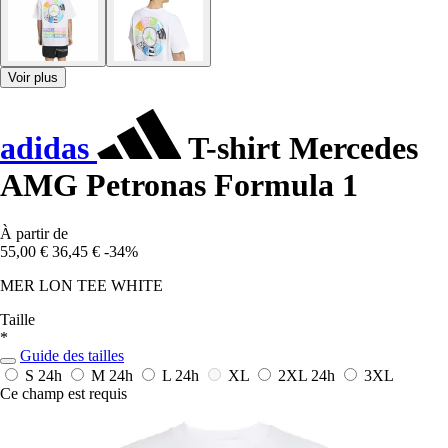
Voir plus
adidas
T-shirt Mercedes
AMG Petronas Formula 1
À partir de
55,00 €
36,45 €
-34%
MER LON TEE WHITE
Taille
*
Guide des tailles
S
24h
M
24h
L
24h
XL
2XL
24h
3XL
Ce champ est requis