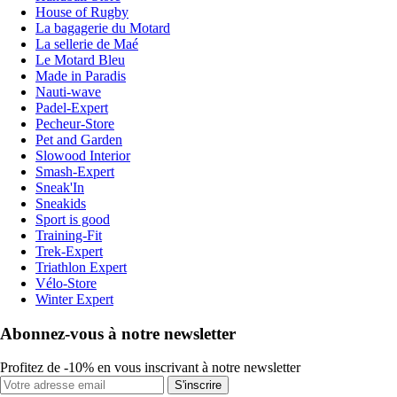
House of Rugby
La bagagerie du Motard
La sellerie de Maé
Le Motard Bleu
Made in Paradis
Nauti-wave
Padel-Expert
Pecheur-Store
Pet and Garden
Slowood Interior
Smash-Expert
Sneak'In
Sneakids
Sport is good
Training-Fit
Trek-Expert
Triathlon Expert
Vélo-Store
Winter Expert
Abonnez-vous à notre newsletter
Profitez de -10% en vous inscrivant à notre newsletter
S'inscrire