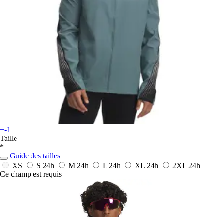
+-1
Taille
*
Guide des tailles
XS
S
24h
M
24h
L
24h
XL
24h
2XL
24h
Ce champ est requis