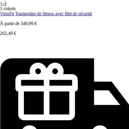
+-3
1 coloris
VirtuFit
Trampoline de fitness avec filet de sécurité
À partir de
349,99 €
262,49 €