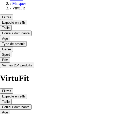
/
Marques
/
VirtuFit
Filtres
Expédié en 24h
Taille
Couleur dominante
Age
Type de produit
Genre
Sport
Prix
Voir les 254 produits
VirtuFit
Filtres
Expédié en 24h
Taille
Couleur dominante
Age