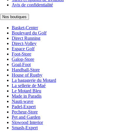
Avis de confidentialité
Nos boutiques
Basket-Center
Boulevard du Golf
Direct Running
Direct-Volley
Espace Golf
Foot-Store
Galop-Store
Goal-Foot
Handball-Store
House of Rugby
La bagagerie du Motard
La sellerie de Maé
Le Motard Bleu
Made in Paradis
Nauti-wave
Padel-Expert
Pecheur-Store
Pet and Garden
Slowood Interior
Smash-Expert