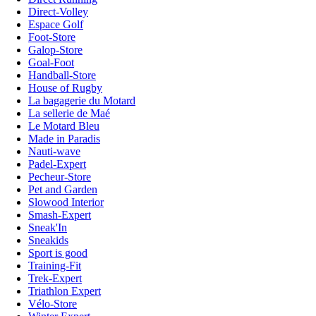
Direct-Volley
Espace Golf
Foot-Store
Galop-Store
Goal-Foot
Handball-Store
House of Rugby
La bagagerie du Motard
La sellerie de Maé
Le Motard Bleu
Made in Paradis
Nauti-wave
Padel-Expert
Pecheur-Store
Pet and Garden
Slowood Interior
Smash-Expert
Sneak'In
Sneakids
Sport is good
Training-Fit
Trek-Expert
Triathlon Expert
Vélo-Store