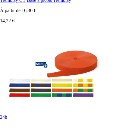
Tremblay CT
Base à picots Tremblay
À partir de
16,30 €
14,22 €
24h