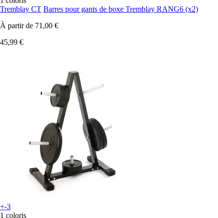
1 coloris
Tremblay CT
Barres pour gants de boxe Tremblay RANG6 (x2)
À partir de
71,00 €
45,99 €
+-3
1 coloris