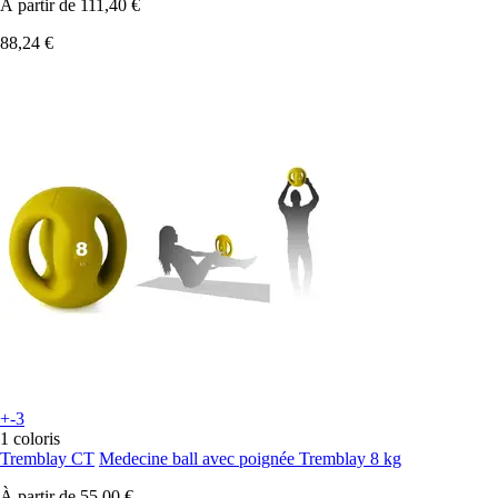
À partir de
111,40 €
88,24 €
+-3
1 coloris
Tremblay CT
Medecine ball avec poignée Tremblay 8 kg
À partir de
55,00 €