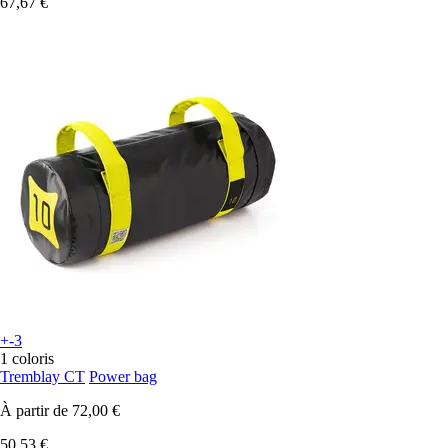
67,67 €
+-3
1 coloris
Tremblay CT
Power bag
À partir de
72,00 €
50,53 €