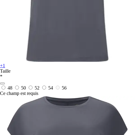
+1
Taille
*
48
50
52
54
56
Ce champ est requis