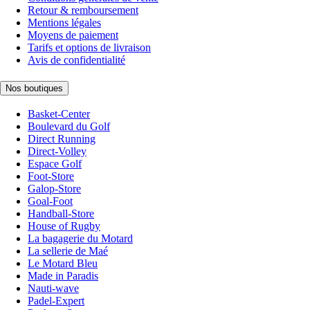
Retour & remboursement
Mentions légales
Moyens de paiement
Tarifs et options de livraison
Avis de confidentialité
Nos boutiques
Basket-Center
Boulevard du Golf
Direct Running
Direct-Volley
Espace Golf
Foot-Store
Galop-Store
Goal-Foot
Handball-Store
House of Rugby
La bagagerie du Motard
La sellerie de Maé
Le Motard Bleu
Made in Paradis
Nauti-wave
Padel-Expert