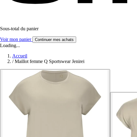
Sous-total du panier
Voir mon panier
Continuer mes achats
Loading...
Accueil
/
Maillot femme Q Sportswear Jenirei