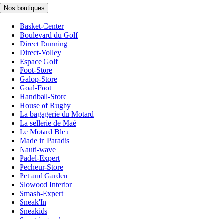
Nos boutiques
Basket-Center
Boulevard du Golf
Direct Running
Direct-Volley
Espace Golf
Foot-Store
Galop-Store
Goal-Foot
Handball-Store
House of Rugby
La bagagerie du Motard
La sellerie de Maé
Le Motard Bleu
Made in Paradis
Nauti-wave
Padel-Expert
Pecheur-Store
Pet and Garden
Slowood Interior
Smash-Expert
Sneak'In
Sneakids