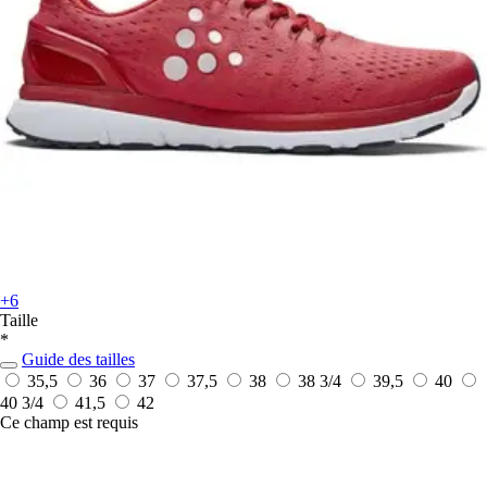
+6
Taille
*
Guide des tailles
35,5
36
37
37,5
38
38 3/4
39,5
40
40 3/4
41,5
42
Ce champ est requis