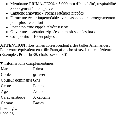
Membrane ERIMA-TEX® : 5.000 mm d'étanchéité, respirabilité
3.000 g/m²/24h, coupe-vent
Capuche amovible • Poches latérales zippées
Fermeture éclair imperméable avec passe-poil et protège-menton
pour plus de confort
Poche poitrine zippée réfléchissante
Ouvertures d'aération zippées en mesh sous les bras
Composition: 100% polyester
ATTENTION :
Les tailles correspondent à des tailles Allemandes.
Pour votre équivalent en taille Française, choisissez 1 taille inférieure
(Exemple : Pour du 38, choisissez du 36)
Informations complémentaires
Marque
Erima
Couleur
gris/vert
Couleur dominante
Gris
Genre
Femme
Age
Adulte
Caractéristique
A capuche
Gamme
Basics
Loading...
Loading...