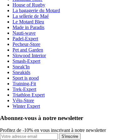
House of Rugby
La bagagerie du Motard
La sellerie de Maé
Le Motard Bleu
Made in Paradis
Nauti-wave
Padel-Expert
Pecheur-Store
Pet and Garden
Slowood Interior
Smash-Expert
Sneak'In
Sneakids
Sport is good
Training-Fit
Trek-Expert
Triathlon Expert
Vélo-Store
Winter Expert
Abonnez-vous à notre newsletter
Profitez de -10% en vous inscrivant à notre newsletter
S'inscrire