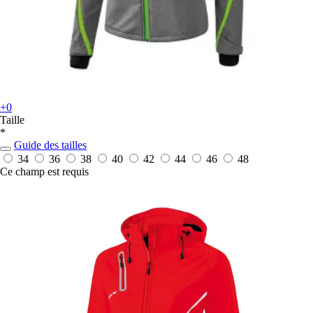
+0
Taille
*
Guide des tailles
34
36
38
40
42
44
46
48
Ce champ est requis