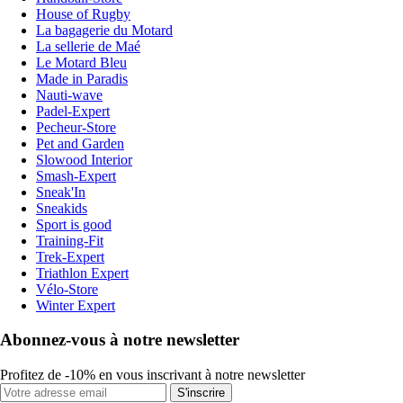
House of Rugby
La bagagerie du Motard
La sellerie de Maé
Le Motard Bleu
Made in Paradis
Nauti-wave
Padel-Expert
Pecheur-Store
Pet and Garden
Slowood Interior
Smash-Expert
Sneak'In
Sneakids
Sport is good
Training-Fit
Trek-Expert
Triathlon Expert
Vélo-Store
Winter Expert
Abonnez-vous à notre newsletter
Profitez de -10% en vous inscrivant à notre newsletter
S'inscrire