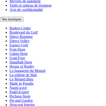
Moyens de paiement
Tarifs et options de livraison
Avis de confidentialité
Nos boutiques
Basket-Center
Boulevard du Golf
Direct Running
Direct-Volley
Espace Golf
Foot-Store
Galop-Store
Goal-Foot
Handball-Store
House of Rugby
La bagagerie du Motard
La sellerie de Maé
Le Motard Bleu
Made in Paradis
Nauti-wave
Padel-Expert
Pecheur-Store
Pet and Garden
Slowood Interior