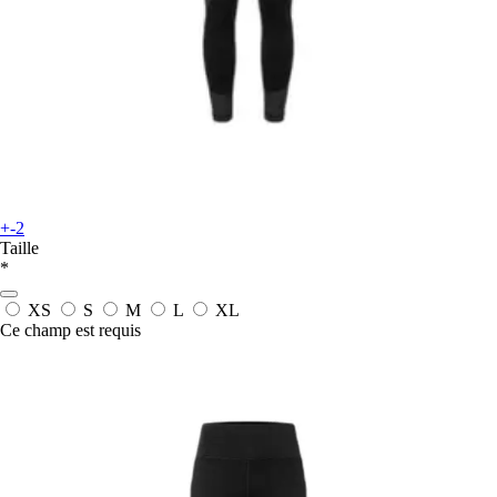
+-2
Taille
*
XS
S
M
L
XL
Ce champ est requis