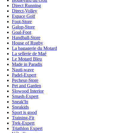
Boulevard du Golf
Direct Running
Direct-Volley
Espace Golf
Foot-Store
Galop-Store
Goal-Foot
Handball-Store
House of Rugby
La bagagerie du Motard
La sellerie de Maé
Le Motard Bleu
Made in Paradis
Nauti-wave
Padel-Expert
Pecheur-Store
Pet and Garden
Slowood Interior
Smash-Expert
Sneak'In
Sneakids
Sport is good
Training-Fit
Trek-Expert
Triathlon Expert