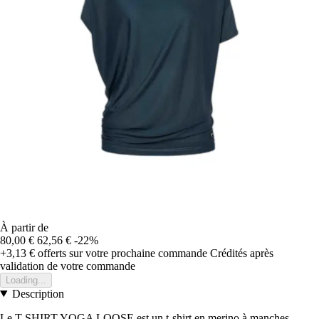
À partir de
80,00 €
62,56 €
-22%
+3,13 €
offerts sur votre prochaine commande
Crédités après
validation de votre commande
Loading...
Description
Le T-SHIRT YOGA LOOSE est un t-shirt en merino à manches