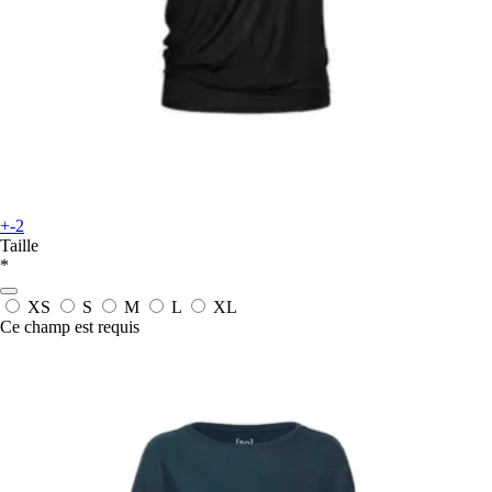
+-2
Taille
*
XS
S
M
L
XL
Ce champ est requis