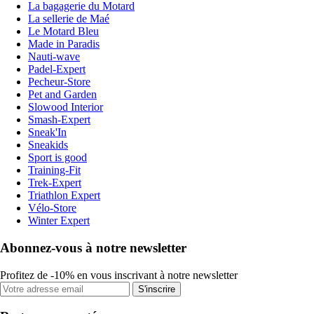
La bagagerie du Motard
La sellerie de Maé
Le Motard Bleu
Made in Paradis
Nauti-wave
Padel-Expert
Pecheur-Store
Pet and Garden
Slowood Interior
Smash-Expert
Sneak'In
Sneakids
Sport is good
Training-Fit
Trek-Expert
Triathlon Expert
Vélo-Store
Winter Expert
Abonnez-vous à notre newsletter
Profitez de -10% en vous inscrivant à notre newsletter
S'inscrire