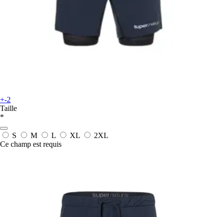
+-2
Taille
*
S
M
L
XL
2XL
Ce champ est requis