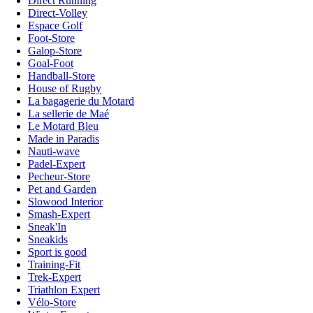
Direct Running
Direct-Volley
Espace Golf
Foot-Store
Galop-Store
Goal-Foot
Handball-Store
House of Rugby
La bagagerie du Motard
La sellerie de Maé
Le Motard Bleu
Made in Paradis
Nauti-wave
Padel-Expert
Pecheur-Store
Pet and Garden
Slowood Interior
Smash-Expert
Sneak'In
Sneakids
Sport is good
Training-Fit
Trek-Expert
Triathlon Expert
Vélo-Store