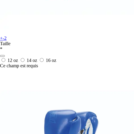
+-2
Taille
*
12 oz
14 oz
16 oz
Ce champ est requis