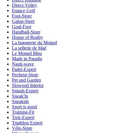
Direct-Volley
Espace Golf
Foot-Store
Galop-Store
Goal-Foot
Handball-Store
House of Rugby
La bagagerie du Motard
La sellerie de Maé
Le Motard Bleu
Made in Paradis
Nauti-wave
Padel-Expert
Pecheur-Store
Pet and Garden
Slowood Interior
Smash-Expert
Sneak'In
Sneakids
Sport is good
Training-Fit
Trek-Expert
Triathlon Expert
Vélo-Store