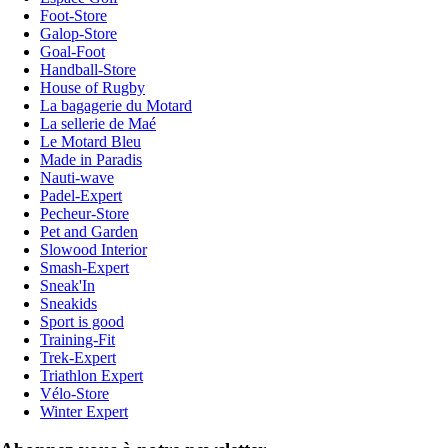
Foot-Store
Galop-Store
Goal-Foot
Handball-Store
House of Rugby
La bagagerie du Motard
La sellerie de Maé
Le Motard Bleu
Made in Paradis
Nauti-wave
Padel-Expert
Pecheur-Store
Pet and Garden
Slowood Interior
Smash-Expert
Sneak'In
Sneakids
Sport is good
Training-Fit
Trek-Expert
Triathlon Expert
Vélo-Store
Winter Expert