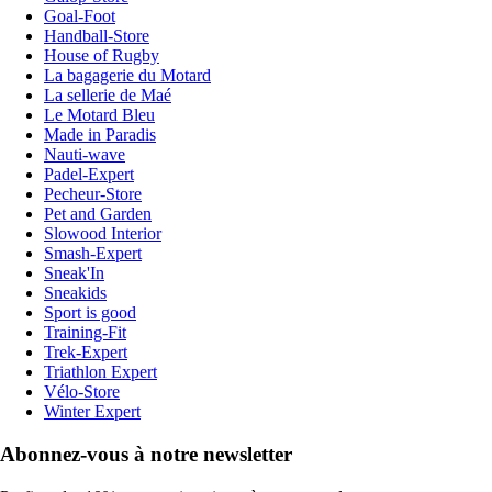
Goal-Foot
Handball-Store
House of Rugby
La bagagerie du Motard
La sellerie de Maé
Le Motard Bleu
Made in Paradis
Nauti-wave
Padel-Expert
Pecheur-Store
Pet and Garden
Slowood Interior
Smash-Expert
Sneak'In
Sneakids
Sport is good
Training-Fit
Trek-Expert
Triathlon Expert
Vélo-Store
Winter Expert
Abonnez-vous à notre newsletter