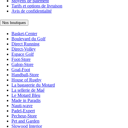
Moyens de paiement
Tarifs et options de livraison
Avis de confidentialité
Nos boutiques
Basket-Center
Boulevard du Golf
Direct Running
Direct-Volley
Espace Golf
Foot-Store
Galop-Store
Goal-Foot
Handball-Store
House of Rugby
La bagagerie du Motard
La sellerie de Maé
Le Motard Bleu
Made in Paradis
Nauti-wave
Padel-Expert
Pecheur-Store
Pet and Garden
Slowood Interior