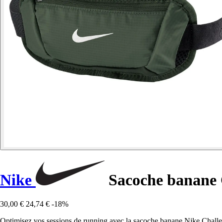
Nike
Sacoche banane 
30,00 €
24,74 €
-18%
Optimisez vos sessions de running avec la sacoche banane Nike Challeng