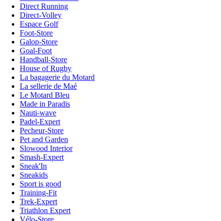
Direct Running
Direct-Volley
Espace Golf
Foot-Store
Galop-Store
Goal-Foot
Handball-Store
House of Rugby
La bagagerie du Motard
La sellerie de Maé
Le Motard Bleu
Made in Paradis
Nauti-wave
Padel-Expert
Pecheur-Store
Pet and Garden
Slowood Interior
Smash-Expert
Sneak'In
Sneakids
Sport is good
Training-Fit
Trek-Expert
Triathlon Expert
Vélo-Store