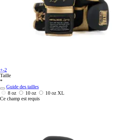
+-2
Taille
*
Guide des tailles
8 oz
10 oz
10 oz XL
Ce champ est requis