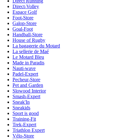
Direct Running
Direct-Volley
Espace Golf
Foot-Store
Galop-Store
Goal-Foot
Handball-Store
House of Rugby
La bagagerie du Motard
La sellerie de Maé
Le Motard Bleu
Made in Paradis
Nauti-wave
Padel-Expert
Pecheur-Store
Pet and Garden
Slowood Interior
Smash-Expert
Sneak'In
Sneakids
Sport is good
Training-Fit
Trek-Expert
Triathlon Expert
Vélo-Store