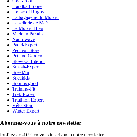
Goal-Foot
Handball-Store
House of Rugby
La bagagerie du Motard
La sellerie de Maé
Le Motard Bleu
Made in Paradis
Nauti-wave
Padel-Expert
Pecheur-Store
Pet and Garden
Slowood Interior
Smash-Expert
Sneak'In
Sneakids
Sport is good
Training-Fit
Trek-Expert
Triathlon Expert
Vélo-Store
Winter Expert
Abonnez-vous à notre newsletter
Profitez de -10% en vous inscrivant à notre newsletter