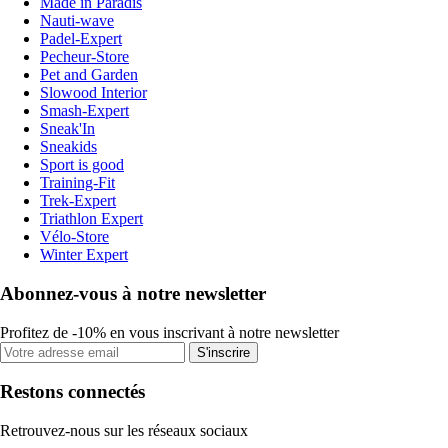
Made in Paradis
Nauti-wave
Padel-Expert
Pecheur-Store
Pet and Garden
Slowood Interior
Smash-Expert
Sneak'In
Sneakids
Sport is good
Training-Fit
Trek-Expert
Triathlon Expert
Vélo-Store
Winter Expert
Abonnez-vous à notre newsletter
Profitez de -10% en vous inscrivant à notre newsletter
S'inscrire
Restons connectés
Retrouvez-nous sur les réseaux sociaux