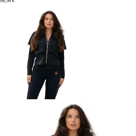
98,56 €