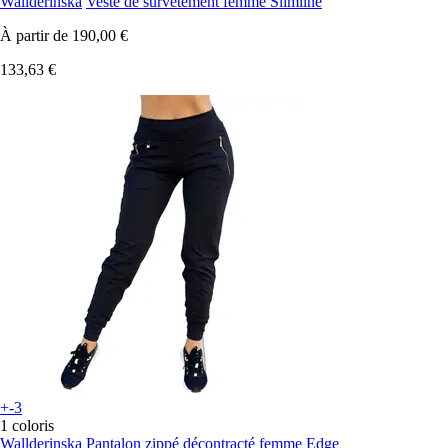
Wallderinska
Veste de survêtement femme Slimline
À partir de
190,00 €
133,63 €
+-3
1 coloris
Wallderinska
Pantalon zippé décontracté femme Edge