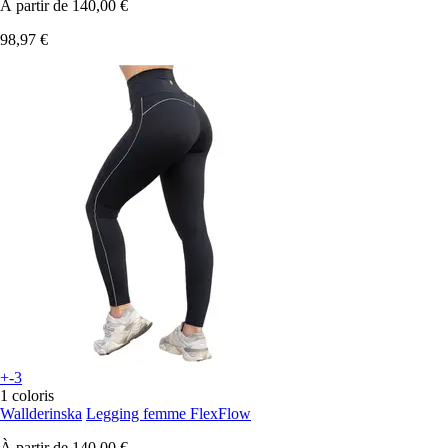
À partir de
140,00 €
98,97 €
+-3
1 coloris
Wallderinska
Legging femme FlexFlow
À partir de
140,00 €