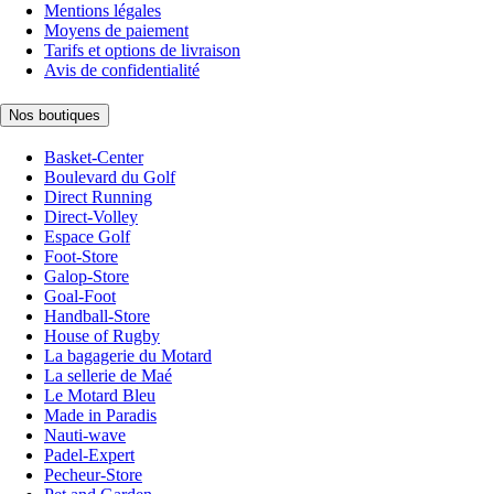
Mentions légales
Moyens de paiement
Tarifs et options de livraison
Avis de confidentialité
Nos boutiques
Basket-Center
Boulevard du Golf
Direct Running
Direct-Volley
Espace Golf
Foot-Store
Galop-Store
Goal-Foot
Handball-Store
House of Rugby
La bagagerie du Motard
La sellerie de Maé
Le Motard Bleu
Made in Paradis
Nauti-wave
Padel-Expert
Pecheur-Store