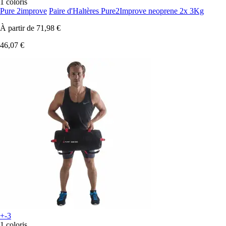
1 coloris
Pure 2improve
Paire d'Haltères Pure2Improve neoprene 2x 3Kg
À partir de
71,98 €
46,07 €
+-3
1 coloris