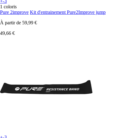
+-3
1 coloris
Pure 2improve
Kit d'entrainement Pure2Improve jump
À partir de
59,99 €
49,66 €
+-3