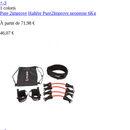
+-3
1 coloris
Pure 2improve
Haltère Pure2Improve neoprene 6Kg
À partir de
71,98 €
46,07 €