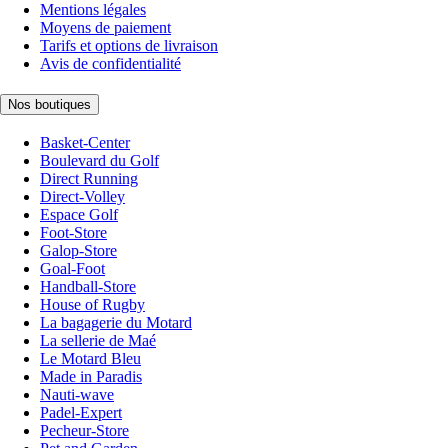
Mentions légales
Moyens de paiement
Tarifs et options de livraison
Avis de confidentialité
Nos boutiques
Basket-Center
Boulevard du Golf
Direct Running
Direct-Volley
Espace Golf
Foot-Store
Galop-Store
Goal-Foot
Handball-Store
House of Rugby
La bagagerie du Motard
La sellerie de Maé
Le Motard Bleu
Made in Paradis
Nauti-wave
Padel-Expert
Pecheur-Store