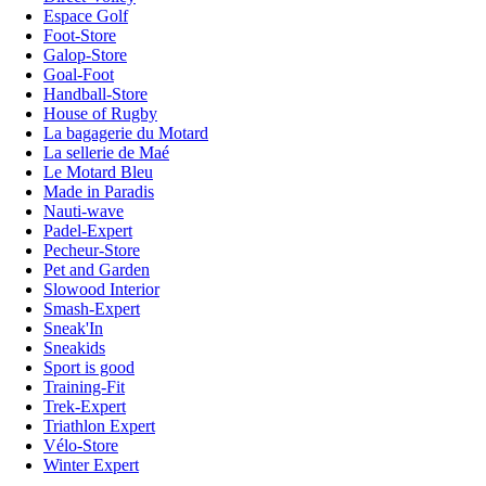
Espace Golf
Foot-Store
Galop-Store
Goal-Foot
Handball-Store
House of Rugby
La bagagerie du Motard
La sellerie de Maé
Le Motard Bleu
Made in Paradis
Nauti-wave
Padel-Expert
Pecheur-Store
Pet and Garden
Slowood Interior
Smash-Expert
Sneak'In
Sneakids
Sport is good
Training-Fit
Trek-Expert
Triathlon Expert
Vélo-Store
Winter Expert