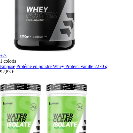
+-3
1 coloris
Empose
Protéine en poudre Whey Protein-Vanille 2270 g
92,83 €