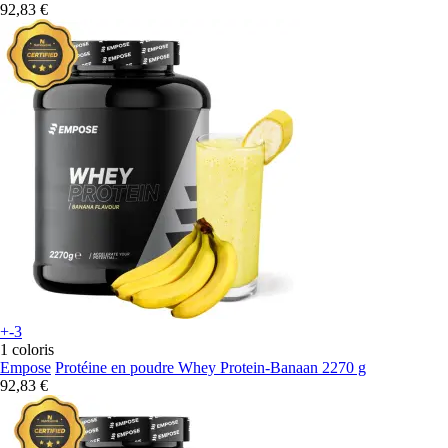
92,83 €
+-3
1 coloris
Empose
Protéine en poudre Whey Protein-Banaan 2270 g
92,83 €