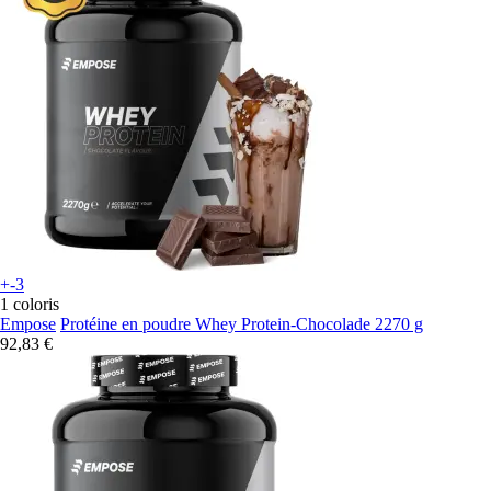
+-3
1 coloris
Empose
Protéine en poudre Whey Protein-Chocolade 2270 g
92,83 €