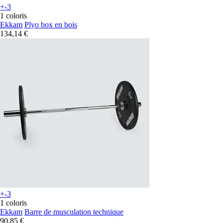
+-3
1 coloris
Ekkam
Plyo box en bois
134,14 €
+-3
1 coloris
Ekkam
Barre de musculation technique
90,85 €