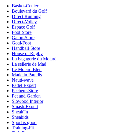
Basket-Center
Boulevard du Golf
Direct Running
Direct-Volley
Espace Golf
Foot-Store
Galop-Store
Goal-Foot
Handball-Store
House of Rugby
La bagagerie du Motard
La sellerie de Maé
Le Motard Bleu
Made in Paradis
Nauti-wave
Padel-Expert
Pecheur-Store
Pet and Garden
Slowood Interior
Smash-Expert
Sneak'In
Sneakids
Sport is good
Training-Fit