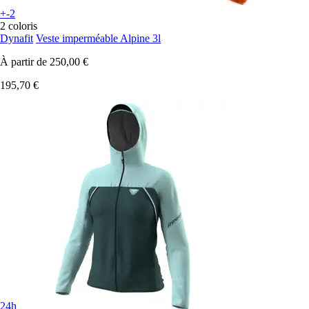
+-2
2 coloris
Dynafit
Veste imperméable Alpine 3l
À partir de
250,00 €
195,70 €
24h