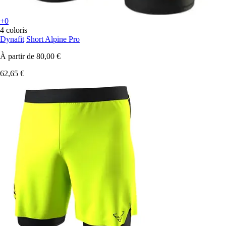
+0
4 coloris
Dynafit
Short Alpine Pro
À partir de
80,00 €
62,65 €