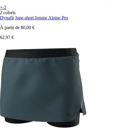
+-2
2 coloris
Dynafit
Jupe-short femme Alpine Pro
À partir de
80,00 €
62,97 €