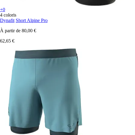
+0
4 coloris
Dynafit
Short Alpine Pro
À partir de
80,00 €
62,65 €