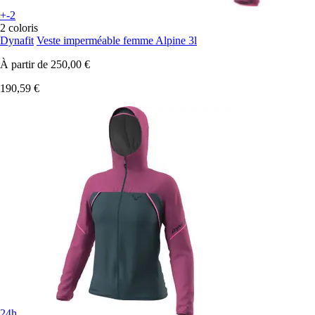
+-2
2 coloris
Dynafit
Veste imperméable femme Alpine 3l
À partir de
250,00 €
190,59 €
24h