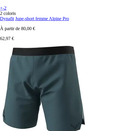
+-2
2 coloris
Dynafit
Jupe-short femme Alpine Pro
À partir de
80,00 €
62,97 €