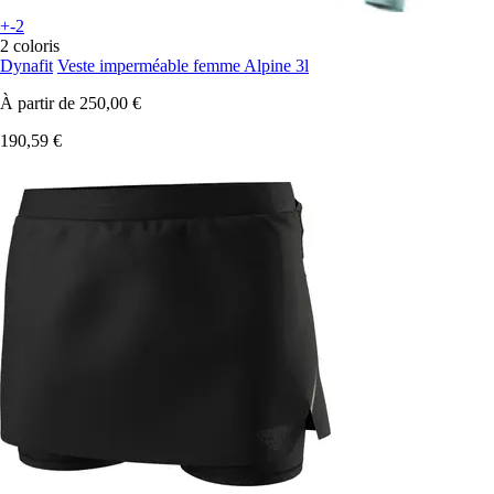
+-2
2 coloris
Dynafit
Veste imperméable femme Alpine 3l
À partir de
250,00 €
190,59 €