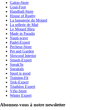
Galop-Store
Goal-Foot
Handball-Store
House of Rugby
La bagagerie du Motard
La sellerie de Maé
Le Motard Bleu
Made in Paradis
Nauti-wave
Padel-Expert
Pecheur-Store
Pet and Garden
Slowood Interior
Smash-Expert
Sneak'In
Sneakids
Sport is good
Training-Fit
Trek-Expert
Triathlon Expert
Vélo-Store
Winter Expert
Abonnez-vous à notre newsletter