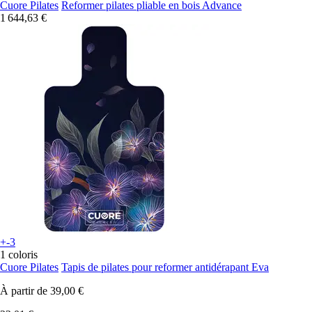
Cuore Pilates
Reformer pilates pliable en bois Advance
1 644,63 €
+-3
1 coloris
Cuore Pilates
Tapis de pilates pour reformer antidérapant Eva
À partir de
39,00 €