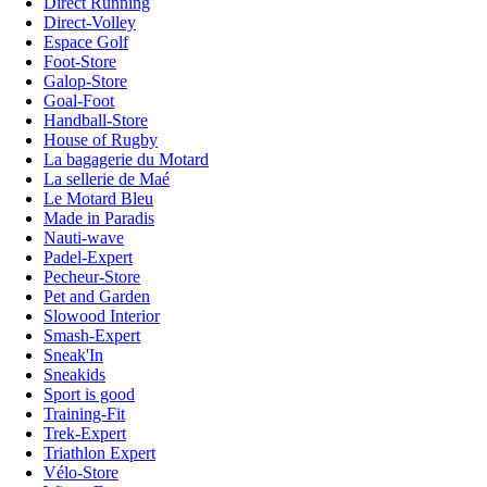
Direct Running
Direct-Volley
Espace Golf
Foot-Store
Galop-Store
Goal-Foot
Handball-Store
House of Rugby
La bagagerie du Motard
La sellerie de Maé
Le Motard Bleu
Made in Paradis
Nauti-wave
Padel-Expert
Pecheur-Store
Pet and Garden
Slowood Interior
Smash-Expert
Sneak'In
Sneakids
Sport is good
Training-Fit
Trek-Expert
Triathlon Expert
Vélo-Store