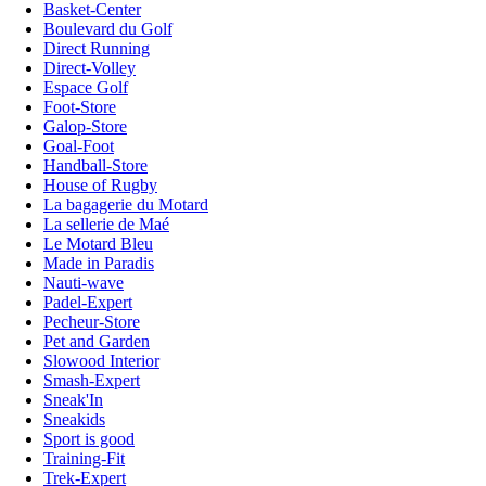
Basket-Center
Boulevard du Golf
Direct Running
Direct-Volley
Espace Golf
Foot-Store
Galop-Store
Goal-Foot
Handball-Store
House of Rugby
La bagagerie du Motard
La sellerie de Maé
Le Motard Bleu
Made in Paradis
Nauti-wave
Padel-Expert
Pecheur-Store
Pet and Garden
Slowood Interior
Smash-Expert
Sneak'In
Sneakids
Sport is good
Training-Fit
Trek-Expert