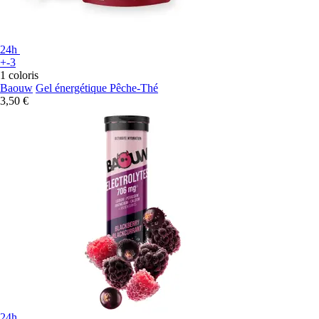
24h
+-3
1 coloris
Baouw
Gel énergétique Pêche-Thé
3,50 €
24h