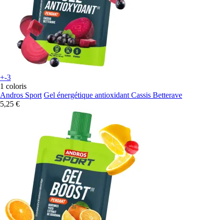
+-3
1 coloris
Andros Sport
Gel énergétique antioxidant Cassis Betterave
5,25 €