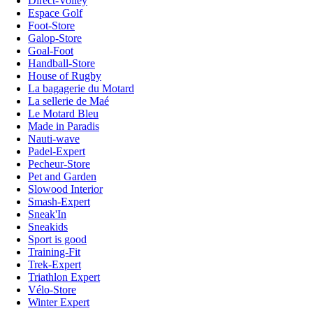
Direct-Volley
Espace Golf
Foot-Store
Galop-Store
Goal-Foot
Handball-Store
House of Rugby
La bagagerie du Motard
La sellerie de Maé
Le Motard Bleu
Made in Paradis
Nauti-wave
Padel-Expert
Pecheur-Store
Pet and Garden
Slowood Interior
Smash-Expert
Sneak'In
Sneakids
Sport is good
Training-Fit
Trek-Expert
Triathlon Expert
Vélo-Store
Winter Expert