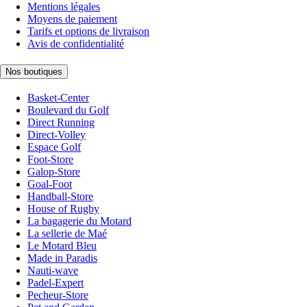
Mentions légales
Moyens de paiement
Tarifs et options de livraison
Avis de confidentialité
Nos boutiques
Basket-Center
Boulevard du Golf
Direct Running
Direct-Volley
Espace Golf
Foot-Store
Galop-Store
Goal-Foot
Handball-Store
House of Rugby
La bagagerie du Motard
La sellerie de Maé
Le Motard Bleu
Made in Paradis
Nauti-wave
Padel-Expert
Pecheur-Store