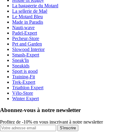
House of Rugby
La bagagerie du Motard
La sellerie de Maé
Le Motard Bleu
Made in Paradis
Nauti-wave
Padel-Expert
Pecheur-Store
Pet and Garden
Slowood Interior
Smash-Expert
Sneak'In
Sneakids
Sport is good
Training-Fit
Trek-Expert
Triathlon Expert
Vélo-Store
Winter Expert
Abonnez-vous à notre newsletter
Profitez de -10% en vous inscrivant à notre newsletter
S'inscrire