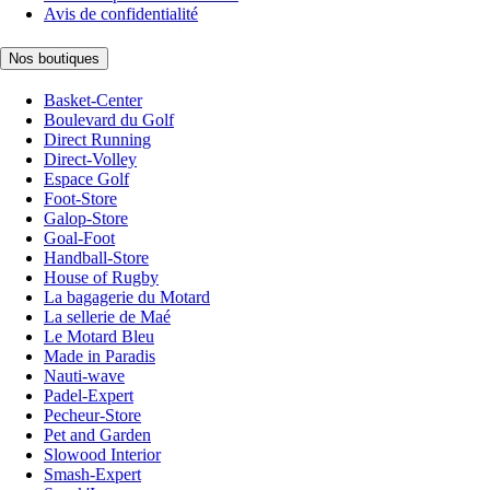
Avis de confidentialité
Nos boutiques
Basket-Center
Boulevard du Golf
Direct Running
Direct-Volley
Espace Golf
Foot-Store
Galop-Store
Goal-Foot
Handball-Store
House of Rugby
La bagagerie du Motard
La sellerie de Maé
Le Motard Bleu
Made in Paradis
Nauti-wave
Padel-Expert
Pecheur-Store
Pet and Garden
Slowood Interior
Smash-Expert