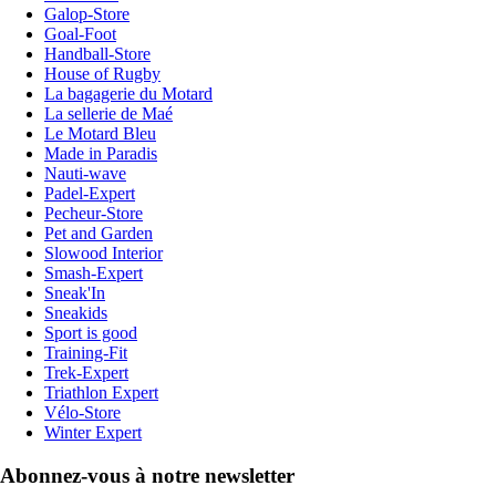
Galop-Store
Goal-Foot
Handball-Store
House of Rugby
La bagagerie du Motard
La sellerie de Maé
Le Motard Bleu
Made in Paradis
Nauti-wave
Padel-Expert
Pecheur-Store
Pet and Garden
Slowood Interior
Smash-Expert
Sneak'In
Sneakids
Sport is good
Training-Fit
Trek-Expert
Triathlon Expert
Vélo-Store
Winter Expert
Abonnez-vous à notre newsletter