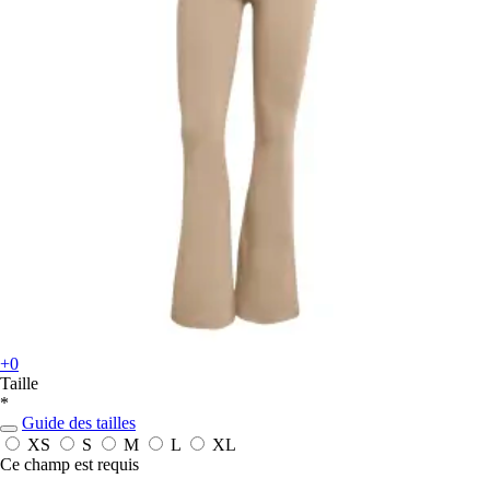
+0
Taille
*
Guide des tailles
XS
S
M
L
XL
Ce champ est requis