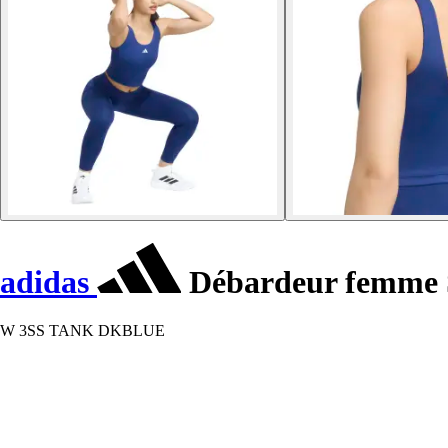
adidas
Débardeur femme S
W 3SS TANK DKBLUE