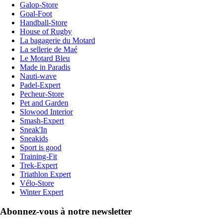
Galop-Store
Goal-Foot
Handball-Store
House of Rugby
La bagagerie du Motard
La sellerie de Maé
Le Motard Bleu
Made in Paradis
Nauti-wave
Padel-Expert
Pecheur-Store
Pet and Garden
Slowood Interior
Smash-Expert
Sneak'In
Sneakids
Sport is good
Training-Fit
Trek-Expert
Triathlon Expert
Vélo-Store
Winter Expert
Abonnez-vous à notre newsletter