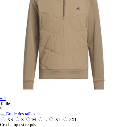
+-1
Taille
*
Guide des tailles
XS
S
M
L
XL
2XL
Ce champ est requis