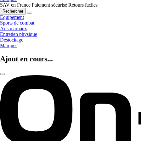
SAV en France
Paiement sécurisé
Retours faciles
Rechercher
Equipement
Sports de combat
Arts martiaux
Entretien physique
Déstockage
Marques
Ajout en cours...