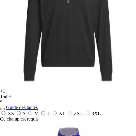
+1
Taille
*
Guide des tailles
XS
S
M
L
XL
2XL
3XL
Ce champ est requis