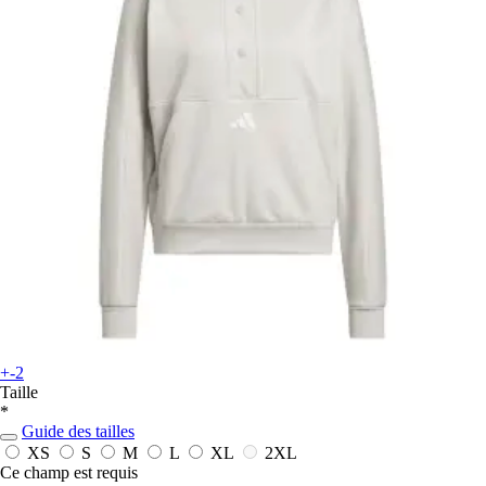
+-2
Taille
*
Guide des tailles
XS
S
M
L
XL
2XL
Ce champ est requis