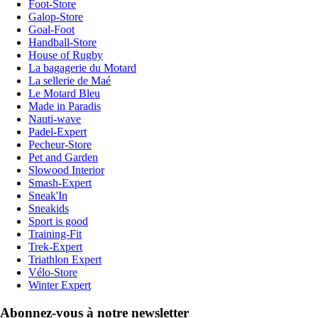
Foot-Store
Galop-Store
Goal-Foot
Handball-Store
House of Rugby
La bagagerie du Motard
La sellerie de Maé
Le Motard Bleu
Made in Paradis
Nauti-wave
Padel-Expert
Pecheur-Store
Pet and Garden
Slowood Interior
Smash-Expert
Sneak'In
Sneakids
Sport is good
Training-Fit
Trek-Expert
Triathlon Expert
Vélo-Store
Winter Expert
Abonnez-vous à notre newsletter