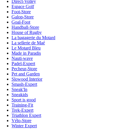
Direct-Volley
Espace Golf
Foot-Store
Galop-Store
Goal-Foot
Handball-Store
House of Rugby
La bagagerie du Motard
La sellerie de Maé
Le Motard Bleu
Made in Paradis
Nauti-wave
Padel-Expert
Pecheur-Store
Pet and Garden
Slowood Interior
Smash-Expert
Sneak'In
Sneakids
Sport is good
Training-Fit
Trek-Expert
Triathlon Expert
Vélo-Store
Winter Expert