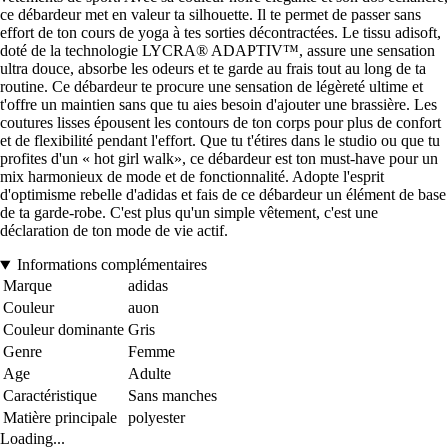
ce débardeur met en valeur ta silhouette. Il te permet de passer sans
effort de ton cours de yoga à tes sorties décontractées. Le tissu adisoft,
doté de la technologie LYCRA® ADAPTIV™, assure une sensation
ultra douce, absorbe les odeurs et te garde au frais tout au long de ta
routine. Ce débardeur te procure une sensation de légèreté ultime et
t'offre un maintien sans que tu aies besoin d'ajouter une brassière. Les
coutures lisses épousent les contours de ton corps pour plus de confort
et de flexibilité pendant l'effort. Que tu t'étires dans le studio ou que tu
profites d'un « hot girl walk», ce débardeur est ton must-have pour un
mix harmonieux de mode et de fonctionnalité. Adopte l'esprit
d'optimisme rebelle d'adidas et fais de ce débardeur un élément de base
de ta garde-robe. C'est plus qu'un simple vêtement, c'est une
déclaration de ton mode de vie actif.
Informations complémentaires
Marque
adidas
Couleur
auon
Couleur dominante
Gris
Genre
Femme
Age
Adulte
Caractéristique
Sans manches
Matière principale
polyester
Loading...