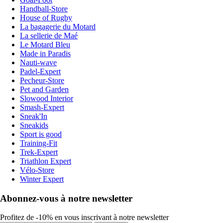
Handball-Store
House of Rugby
La bagagerie du Motard
La sellerie de Maé
Le Motard Bleu
Made in Paradis
Nauti-wave
Padel-Expert
Pecheur-Store
Pet and Garden
Slowood Interior
Smash-Expert
Sneak'In
Sneakids
Sport is good
Training-Fit
Trek-Expert
Triathlon Expert
Vélo-Store
Winter Expert
Abonnez-vous à notre newsletter
Profitez de -10% en vous inscrivant à notre newsletter