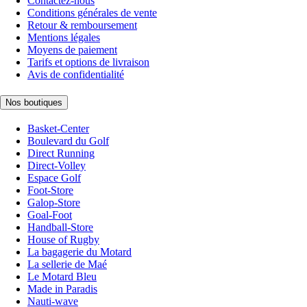
Contactez-nous
Conditions générales de vente
Retour & remboursement
Mentions légales
Moyens de paiement
Tarifs et options de livraison
Avis de confidentialité
Nos boutiques
Basket-Center
Boulevard du Golf
Direct Running
Direct-Volley
Espace Golf
Foot-Store
Galop-Store
Goal-Foot
Handball-Store
House of Rugby
La bagagerie du Motard
La sellerie de Maé
Le Motard Bleu
Made in Paradis
Nauti-wave