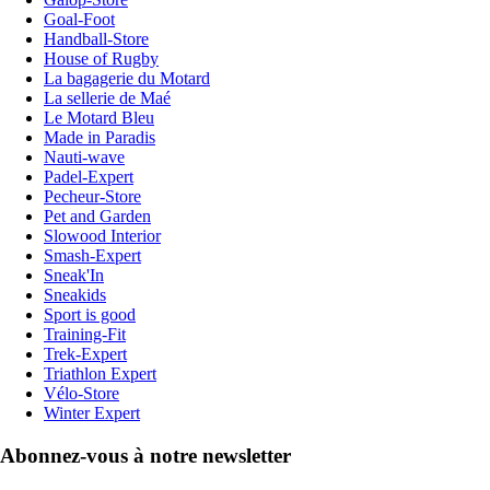
Goal-Foot
Handball-Store
House of Rugby
La bagagerie du Motard
La sellerie de Maé
Le Motard Bleu
Made in Paradis
Nauti-wave
Padel-Expert
Pecheur-Store
Pet and Garden
Slowood Interior
Smash-Expert
Sneak'In
Sneakids
Sport is good
Training-Fit
Trek-Expert
Triathlon Expert
Vélo-Store
Winter Expert
Abonnez-vous à notre newsletter