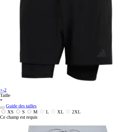
+-2
Taille
*
Guide des tailles
XS
S
M
L
XL
2XL
Ce champ est requis